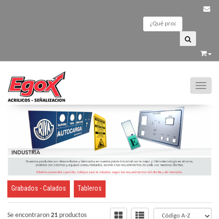
Toggle
INDUSTRIA
Grabados - Calados
Tableros
Se encontraron
21
productos