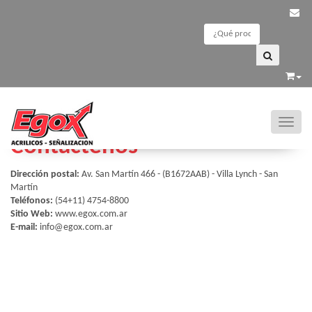
Toggle
Contáctenos
Dirección postal:
Av. San Martín 466 - (B1672AAB) - Villa Lynch - San
Martín
Teléfonos:
(54+11) 4754-8800
Sitio Web:
www.egox.com.ar
E-mail:
info@egox.com.ar