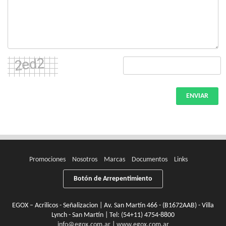
ENVIAR
Promociones
Nosotros
Marcas
Documentos
Links
Botón de Arrepentimiento
EGOX – Acrilicos - Señalizacion | Av. San Martín 466 - (B1672AAB) - Villa
Lynch - San Martín | Tel:
(54+11) 4754-8800
info@egox.com.ar
|
www.egox.com.ar