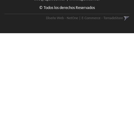
© Todos los derechos Reservados
Diseño Web - NetOne
|
E-Commerce - TornadoStore