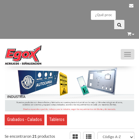
Toggle
INDUSTRIA
Grabados - Calados
Tableros
Se encontraron
21
productos