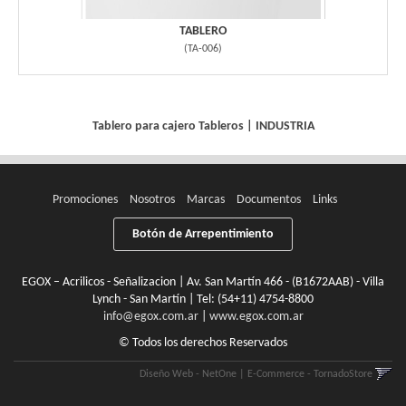
TABLERO
(
TA-006
)
Tablero para cajero
Tableros
|
INDUSTRIA
Promociones
Nosotros
Marcas
Documentos
Links
Botón de Arrepentimiento
EGOX – Acrilicos - Señalizacion | Av. San Martín 466 - (B1672AAB) - Villa
Lynch - San Martín | Tel:
(54+11) 4754-8800
info@egox.com.ar
|
www.egox.com.ar
© Todos los derechos Reservados
Diseño Web - NetOne
|
E-Commerce - TornadoStore