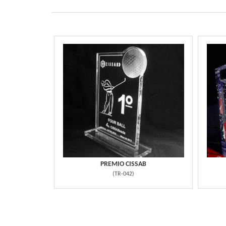
PREMIO CISSAB
(
TR-042
)