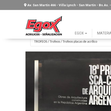
Av. San Martín 466 - Villa Lynch - San Martín - Bs.As
EGOX
MATERI
TROFEOS
/
Trofeos
/
Trofeos placas de acrílico