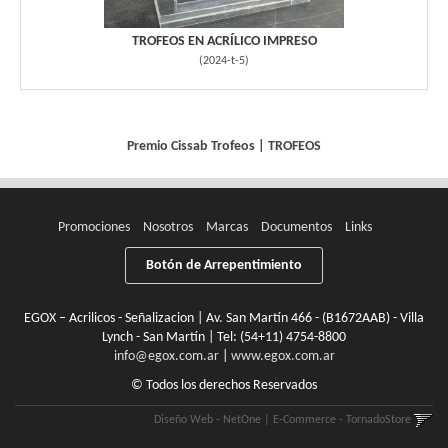
TROFEOS EN ACRÍLICO IMPRESO
(
2024-t-5
)
Premio Cissab
Trofeos
|
TROFEOS
Promociones
Nosotros
Marcas
Documentos
Links
Botón de Arrepentimiento
EGOX – Acrilicos - Señalizacion | Av. San Martín 466 - (B1672AAB) - Villa
Lynch - San Martín | Tel:
(54+11) 4754-8800
info@egox.com.ar
|
www.egox.com.ar
© Todos los derechos Reservados
Diseño Web - NetOne
|
E-Commerce - TornadoStore