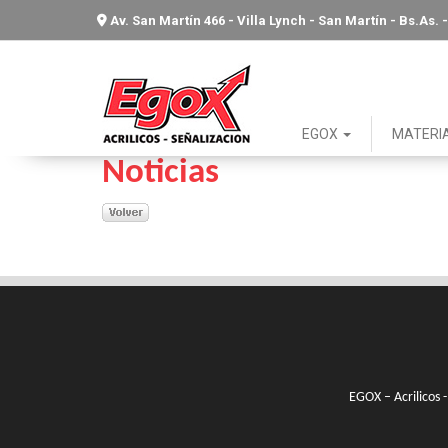
Av. San Martín 466 - Villa Lynch - San Martín - Bs.As
EGOX
MATERI
Noticias
EGOX – Acrilicos -