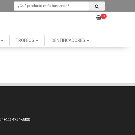
0
G
TROFEOS
IDENTIFICADORES
54+11) 4754-8800