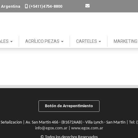
. - Argentina
(+5411)4754-8800
ALES
ACRÍLICO PIEZAS
CARTELES
MARKETIN
Botón de Arrepentimiento
 Señalizacion | Av. San Martín 466 - (B1672AAB) - Villa Lynch - San Martín | Tel:
(
info@egox.com.ar
|
www.egox.com.ar
© Todos los derechos Reservados