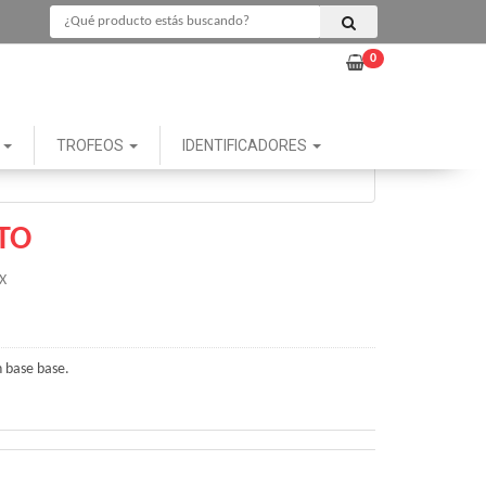
0
G
TROFEOS
IDENTIFICADORES
TO
X
n base base.