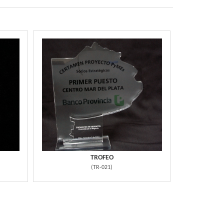
TROFEO
(
TR-021
)