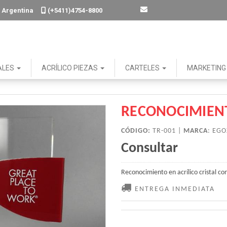
. - Argentina
(+5411)4754-8800
ALES
ACRÍLICO PIEZAS
CARTELES
MARKETIN
RECONOCIMIEN
CÓDIGO:
TR-001 |
MARCA
:
EGO
Consultar
Reconocimiento en acrílico cristal co
ENTREGA INMEDIATA