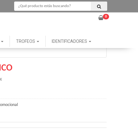
0
G
TROFEOS
IDENTIFICADORES
ICO
X
romocional