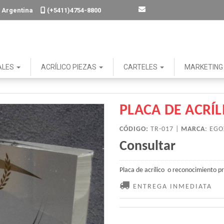
. - Argentina
(+5411)4754-8800
ALES
ACRÍLICO PIEZAS
CARTELES
MARKETIN
PLACA DE ACRÍL
CÓDIGO:
TR-017 |
MARCA
:
EGO
Consultar
Placa de acrílico o reconocimiento p
ENTREGA INMEDIATA