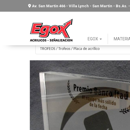
Av. San Martín 466 - Villa Lynch - San Martín - Bs.As
EGOX
MATERI
TROFEOS
/
Trofeos
/
Placa de acrílico