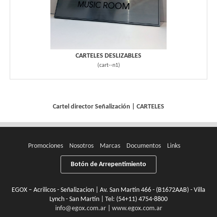
CARTELES DESLIZABLES
(
cart--n1
)
Cartel director
Señalización
|
CARTELES
Promociones
Nosotros
Marcas
Documentos
Links
Botón de Arrepentimiento
EGOX – Acrilicos - Señalizacion | Av. San Martín 466 - (B1672AAB) - Villa
Lynch - San Martín | Tel:
(54+11) 4754-8800
info@egox.com.ar
|
www.egox.com.ar