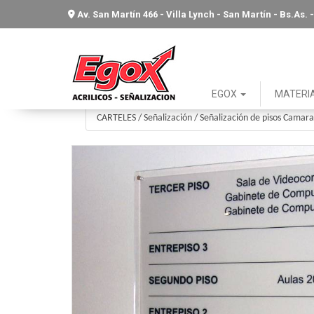
Av. San Martín 466 - Villa Lynch - San Martín - Bs.As
EGOX
MATERI
CARTELES
/
Señalización
/
Señalización de pisos Camar