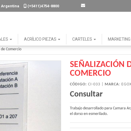
. - Argentina
(+5411)4754-8800
ALES
ACRÍLICO PIEZAS
CARTELES
MARKETIN
a de Comercio
SEÑALIZACIÓN 
COMERCIO
CÓDIGO:
CI-033 |
MARCA
:
EGO
Consultar
Trabajo desarrollado para Camara Arg
el dorso en esmerilado.