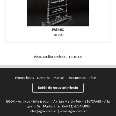
PREMIO
(
TR-028
)
Placa Acrílica
Trofeos
|
TROFEOS
Promociones
Nosotros
Marcas
Documentos
Links
Botón de Arrepentimiento
EGOX – Acrilicos - Señalizacion | Av. San Martín 466 - (B1672AAB) - Villa
Lynch - San Martín | Tel:
(54+11) 4754-8800
info@egox.com.ar
|
www.egox.com.ar