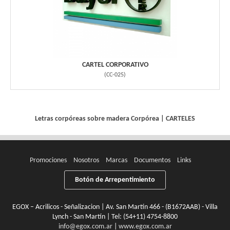
CARTEL CORPORATIVO
(
CC-025
)
Letras corpóreas sobre madera
Corpórea
|
CARTELES
Promociones
Nosotros
Marcas
Documentos
Links
Botón de Arrepentimiento
EGOX – Acrilicos - Señalizacion | Av. San Martín 466 - (B1672AAB) - Villa
Lynch - San Martín | Tel:
(54+11) 4754-8800
info@egox.com.ar
|
www.egox.com.ar