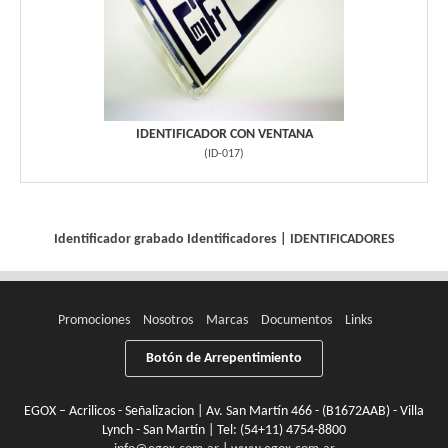
IDENTIFICADOR CON VENTANA
(
ID-017
)
Identificador grabado
Identificadores
|
IDENTIFICADORES
Promociones
Nosotros
Marcas
Documentos
Links
Botón de Arrepentimiento
EGOX – Acrilicos - Señalizacion | Av. San Martín 466 - (B1672AAB) - Villa
Lynch - San Martín | Tel:
(54+11) 4754-8800