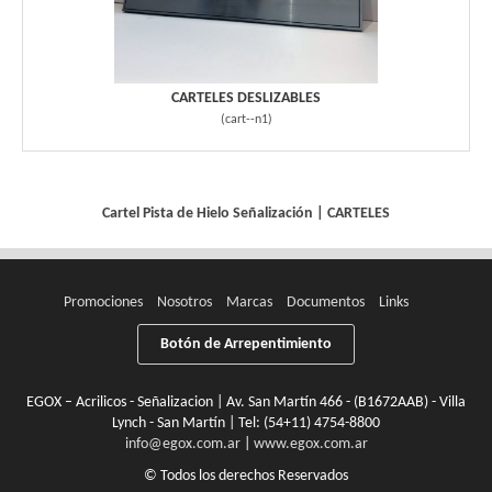
CARTELES DESLIZABLES
(
cart--n1
)
Cartel Pista de Hielo
Señalización
|
CARTELES
Promociones
Nosotros
Marcas
Documentos
Links
Botón de Arrepentimiento
EGOX – Acrilicos - Señalizacion | Av. San Martín 466 - (B1672AAB) - Villa
Lynch - San Martín | Tel:
(54+11) 4754-8800
info@egox.com.ar
|
www.egox.com.ar
© Todos los derechos Reservados