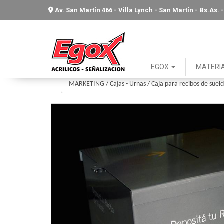
Av. San Martín 466 - Villa Lynch - San Martín - Bs.As
EGOX
MATERI
MARKETING
/
Cajas - Urnas
/
Caja para recibos de suel