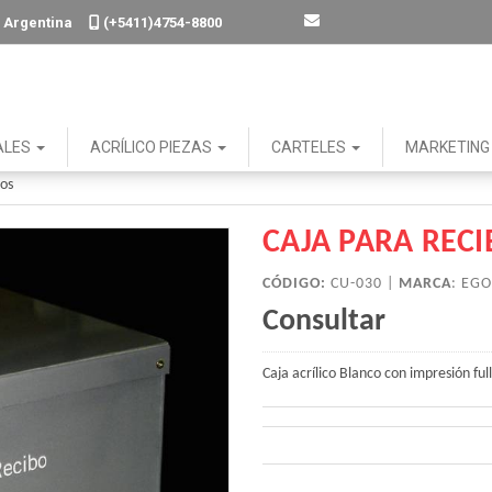
. - Argentina
(+5411)4754-8800
ALES
ACRÍLICO PIEZAS
CARTELES
MARKETIN
dos
CAJA PARA REC
CÓDIGO:
CU-030 |
MARCA
:
EGO
Consultar
Caja acrílico Blanco con impresión full