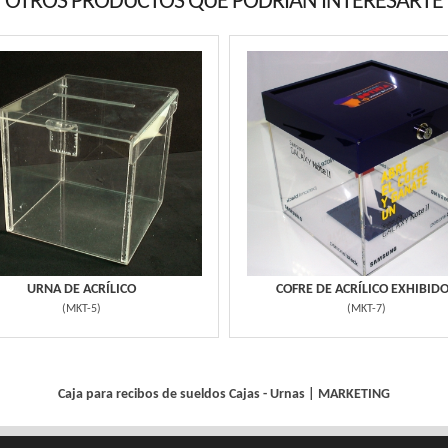
OTROS PRODUCTOS QUE PODRIAN INTERESARTE
URNA DE ACRÍLICO
COFRE DE ACRÍLICO EXHIBID
(
MKT-5
)
(
MKT-7
)
Caja para recibos de sueldos
Cajas - Urnas
|
MARKETING